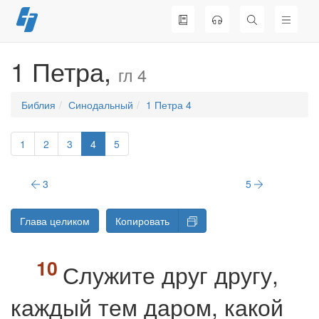
Перейти
к
содержимому
1 Петра,
гл 4
Библия
Синодальный
1 Петра 4
1
2
3
4
5
3
5
Глава целиком
Копировать
Служите друг другу,
каждый тем даром, какой