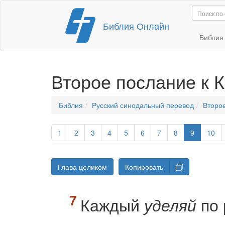
Перейти
Библия Онлайн
к
содержимому
Библи
Второе послание к
Библия
Русский синодальный перевод
Второ
1
2
3
4
5
6
7
8
9
10
Глава целиком
Копировать
Каждый
по 
уделяй