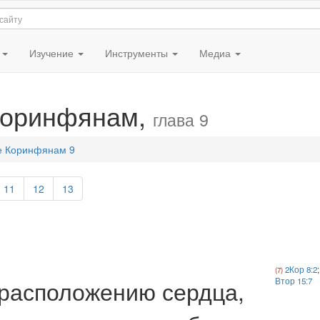
я
Изучение
Инструменты
Медиа
 Коринфянам,
глава 9
е Коринфянам 9
11
12
13
2Кор 8:2
;
расположению сердца,
Втор 15:7