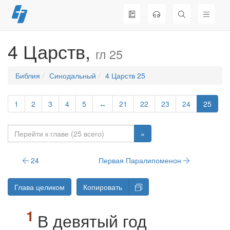
Перейти
к
содержимому
4 Царств,
гл 25
Библия
Синодальный
4 Царств 25
1
2
3
4
5
↔
21
22
23
24
25
»
24
Первая Паралипоменон
Глава целиком
Копировать
В девятый год