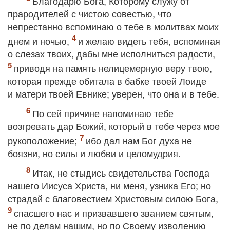
Благодарю Бога, Которому служу от
прародителей с чистою совестью, что
непрестанно вспоминаю о тебе в молитвах моих
днем и ночью,
и желаю видеть тебя, вспоминая
о слезах твоих, дабы мне исполниться радости,
приводя на память нелицемерную веру твою,
которая прежде обитала в бабке твоей Лоиде
и матери твоей Евнике; уверен, что она и в тебе.
По сей причине напоминаю тебе
возгревать дар Божий, который в тебе через мое
рукоположение;
ибо дал нам Бог духа не
боязни, но силы и любви и целомудрия.
Итак, не стыдись свидетельства Господа
нашего Иисуса Христа, ни меня, узника Его; но
страдай с благовестием Христовым силою Бога,
спасшего нас и призвавшего званием святым,
не по делам нашим, но по Своему изволению