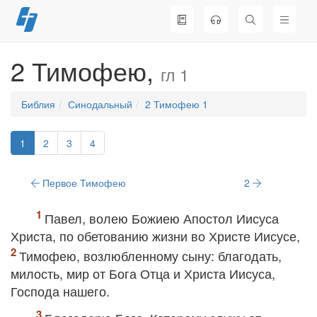
Перейти
к
содержимому
2 Тимофею,
гл 1
Библия
Синодальный
2 Тимофею 1
1
2
3
4
Первое Тимофею
2
Павел, волею Божиею Апостол Иисуса
Христа, по обетованию жизни во Христе Иисусе,
Тимофею, возлюбленному сыну: благодать,
милость, мир от Бога Отца и Христа Иисуса,
Господа нашего.