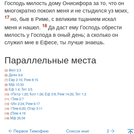
Господь милость дому Онисифора за то, что он
многократно покоил меня и не стыдился уз моих,
но, быв в Риме, с великим тщанием искал
меня и нашел.
Да даст ему Господь обрести
милость у Господа в оный день; а сколько он
служил мне в Ефесе, ты лучше знаешь.
Параллельные места
Фил 3:3
Деян 6:6
Евр 2:15
;
Рим 8:15
Мф 10:33
Еф 1:4
;
Тит 3:5
1Петр 1:20
;
Кол 1:26
;
Еф 3:9
;
Рим 14:25
;
Тит 1:2
1Тим 2:7
1Ин 2:24
;
Рим 6:17
1Тим 6:20
;
Откр 3:11
2Тим 4:19
Мф 25:34
Первое Тимофею
Список книг
2