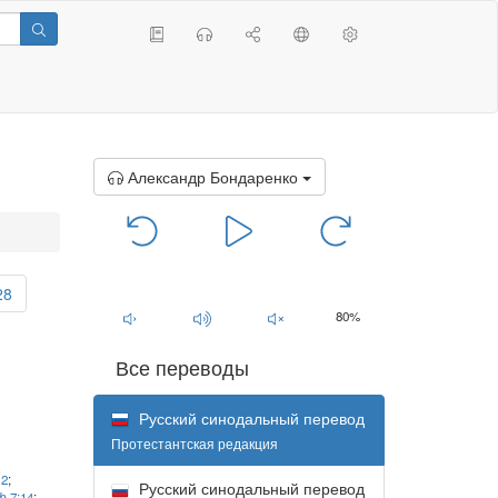
Александр Бондаренко
00:00
/
00:00
28
80%
Все переводы
Русский синодальный перевод
Протестантская редакция
12
;
Русский синодальный перевод
 7:14
;