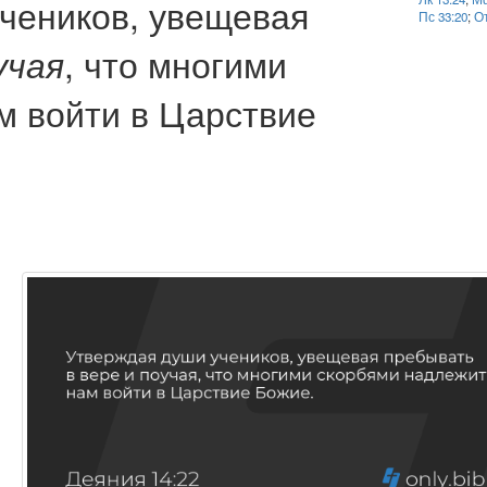
чеников, увещевая
Пс 33:20
;
От
, что многими
учая
м войти в Царствие