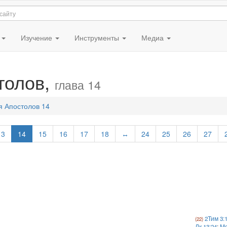
я
Изучение
Инструменты
Медиа
толов,
глава 14
я Апостолов 14
13
14
15
16
17
18
↔
24
25
26
27
2Тим 3:
Лк 13:24
;
Мф