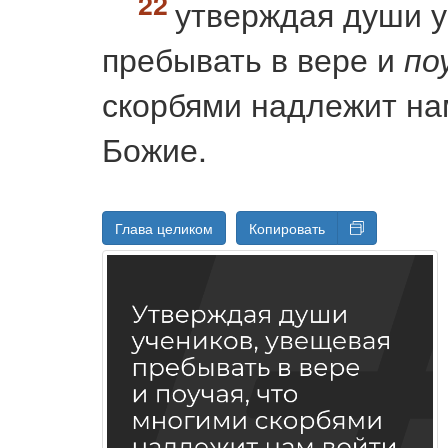
утверждая души у
пребывать в вере и
по
скорбями надлежит на
Божие.
Глава целиком
Копировать