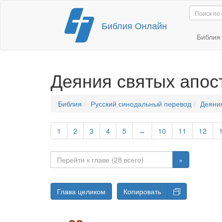
Перейти
Библия Онлайн
к
содержимому
Библи
Деяния святых апос
Библия
Русский синодальный перевод
Деяни
1
2
3
4
5
↔
10
11
12
»
Глава целиком
Копировать