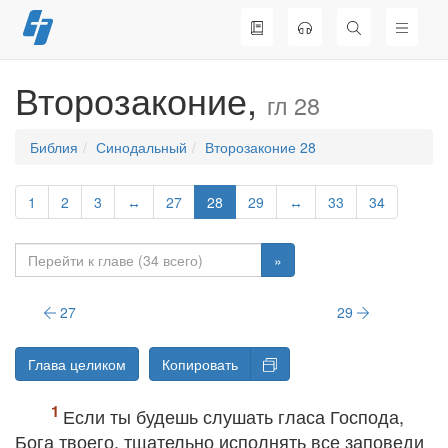
Перейти
к
содержимому
Второзаконие,
гл 28
Библия
Синодальный
Второзаконие 28
1
2
3
↔
27
28
29
↔
33
34
»
27
29
Глава целиком
Копировать
Если ты будешь слушать гласа Господа,
Бога твоего, тщательно исполнять все заповеди