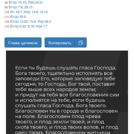
Втор 15:10
;
Лев 25:21
Втор 7:6
;
29:13
Ис 43:7
;
Иер 14:9
;
15:16
Втор 30:9
Втор 14:29
;
15:6
;
Лев 26:4
Втор 5:32
;
8:19
;
Нав 1:7
Глава целиком
Копировать