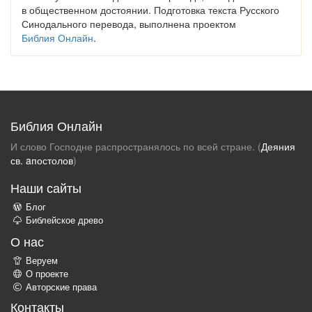
в общественном достоянии. Подготовка текста Русского
Синодального перевода, выполнена проектом
Библия Онлайн
.
Библия Онлайн
И слово Господне распространялось по всей стране. (
Деяния
св. aпостолов
)
Наши сайты
Блог
Библейское древо
О нас
Веруем
О проекте
Авторские права
Контакты