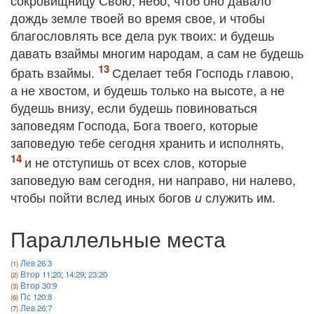
сокровищницу Свою, небо, чтоб оно давало
дождь земле твоей во время свое, и чтобы
благословлять все дела рук твоих: и будешь
давать взаймы многим народам, а сам не будешь
брать взаймы.
Сделает тебя Господь главою,
а не хвостом, и будешь только на высоте, а не
будешь внизу, если будешь повиноваться
заповедям Господа, Бога твоего, которые
заповедую тебе сегодня хранить и исполнять,
и не отступишь от всех слов, которые
заповедую вам сегодня, ни направо, ни налево,
чтобы пойти вслед иных богов
служить им.
и
Параллельные места
Лев 26:3
Втор 11:20
;
14:29
;
23:20
Втор 30:9
Пс 120:8
Лев 26:7