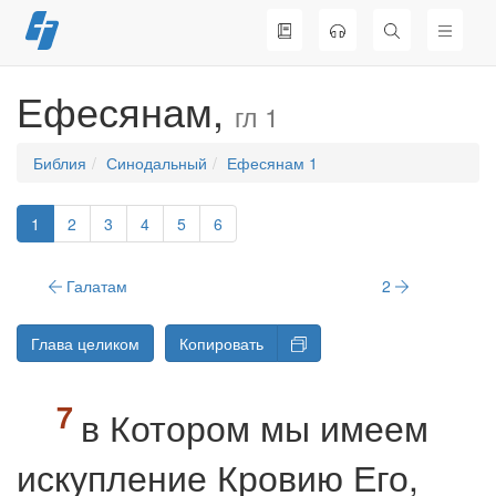
Перейти
к
содержимому
Ефесянам,
гл 1
Библия
Синодальный
Ефесянам 1
1
2
3
4
5
6
Галатам
2
Глава целиком
Копировать
в Котором мы имеем
искупление Кровию Его,