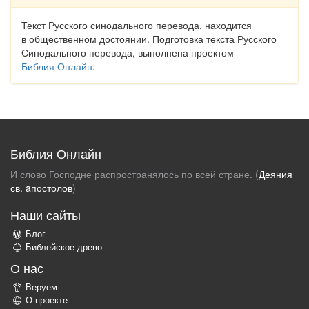
Текст Русского синодального перевода, находится
в общественном достоянии. Подготовка текста Русского
Синодального перевода, выполнена проектом
Библия Онлайн
.
Библия Онлайн
И слово Господне распространялось по всей стране. (
Деяния
св. aпостолов
)
Наши сайты
Блог
Библейское древо
О нас
Веруем
О проекте