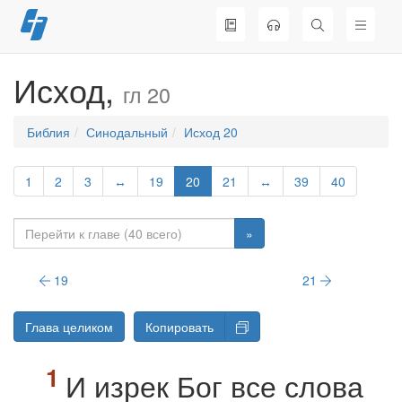
Перейти
к
содержимому
Исход,
гл 20
Библия
Синодальный
Исход 20
1
2
3
↔
19
20
21
↔
39
40
»
19
21
Глава целиком
Копировать
И изрек Бог все слова