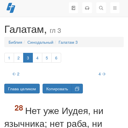
Перейти
к
содержимому
Галатам,
гл 3
Библия
Синодальный
Галатам 3
1
2
3
4
5
6
2
4
Глава целиком
Копировать
Нет уже Иудея, ни
язычника; нет раба, ни