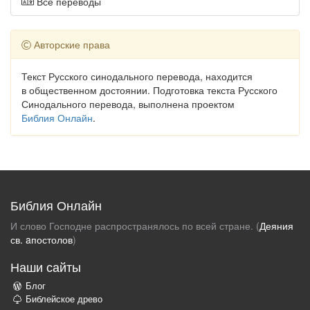
Все переводы
Авторские права
Текст Русского синодального перевода, находится
в общественном достоянии. Подготовка текста Русского
Синодального перевода, выполнена проектом
Библия Онлайн
.
Библия Онлайн
И слово Господне распространялось по всей стране. (
Деяния
св. aпостолов
)
Наши сайты
Блог
Библейское древо