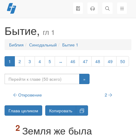
Перейти
к
содержимому
Бытие,
гл 1
Библия
Синодальный
Бытие 1
1
2
3
4
5
↔
46
47
48
49
50
»
Откровение
2
Глава целиком
Копировать
Земля же была