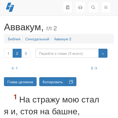
Перейти
к
содержимому
Аввакум,
гл 2
Библия
Синодальный
Аввакум 2
1
2
3
»
1
3
Глава целиком
Копировать
На стражу мою стал
я и, стоя на башне,