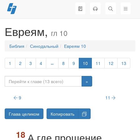
Перейти
к
содержимому
Евреям,
гл 10
Библия
Синодальный
Евреям 10
1
2
3
4
↔
8
9
10
11
12
13
»
9
11
Глава целиком
Копировать
А где прощение