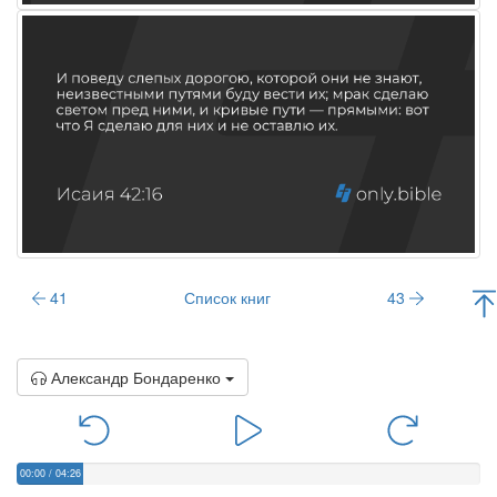
41
Список книг
43
Александр Бондаренко
00:00
/
04:26