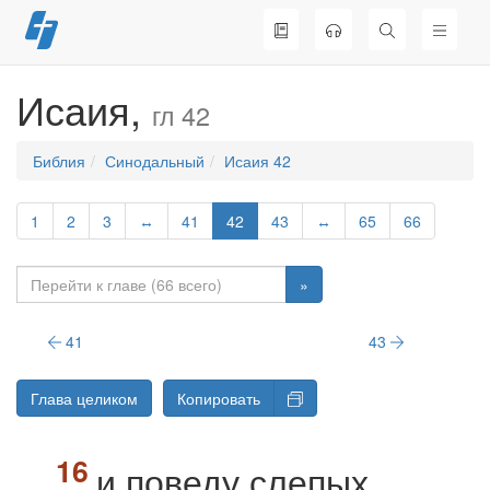
Перейти
к
содержимому
Исаия,
гл 42
Библия
Синодальный
Исаия 42
1
2
3
↔
41
42
43
↔
65
66
»
41
43
Глава целиком
Копировать
и поведу слепых