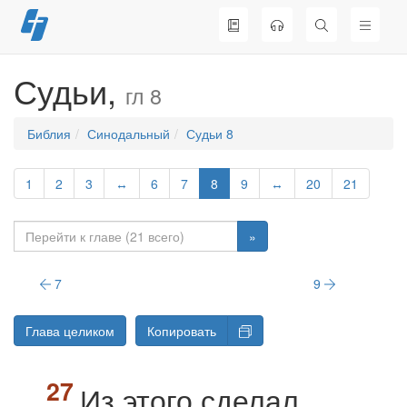
Перейти
к
содержимому
Судьи,
гл 8
Библия
Синодальный
Судьи 8
1
2
3
↔
6
7
8
9
↔
20
21
»
7
9
Глава целиком
Копировать
Из этого сделал