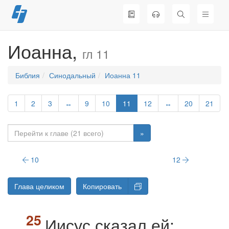
Перейти
к
содержимому
Иоанна,
гл 11
Библия
Синодальный
Иоанна 11
1
2
3
↔
9
10
11
12
↔
20
21
»
10
12
Глава целиком
Копировать
Иисус сказал ей: