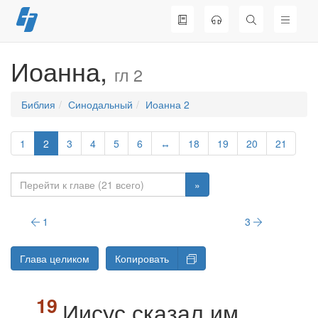
Перейти
к
содержимому
Иоанна,
гл 2
Библия
Синодальный
Иоанна 2
1
2
3
4
5
6
↔
18
19
20
21
»
1
3
Глава целиком
Копировать
Иисус сказал им