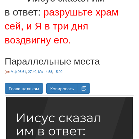
в ответ:
разрушьте храм
сей, и Я в три дня
воздвигну его.
Параллельные места
Мф 26:61
;
27:40
;
Мк 14:58
;
15:29
Глава целиком
Копировать