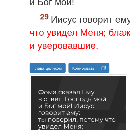
и Бог мой!
Иисус говорит ем
что увидел Меня; бла
и уверовавшие.
Глава целиком
Копировать