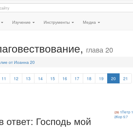
я
Изучение
Инструменты
Медиа
лаговествование,
глава 20
лие от Иоанна 20
11
12
13
14
15
16
17
18
19
20
21
1Петр 1
в ответ: Господь мой
2Кор 5:7