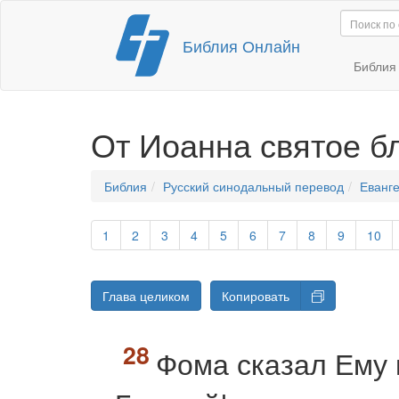
Перейти
Библия Онлайн
к
содержимому
Библи
От Иоанна святое б
Библия
Русский синодальный перевод
Еванге
1
2
3
4
5
6
7
8
9
10
Глава целиком
Копировать
Фома сказал Ему 