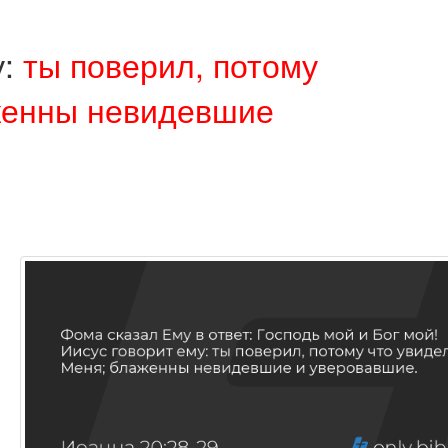
у:
ты поверил, потому
женны невидевшие