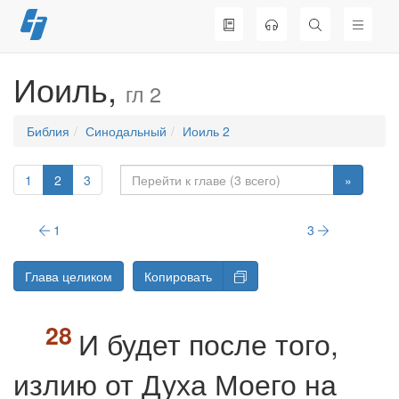
Перейти
к
содержимому
Иоиль,
гл 2
Библия
Синодальный
Иоиль 2
1
2
3
»
1
3
Глава целиком
Копировать
И будет после того,
излию от Духа Моего на