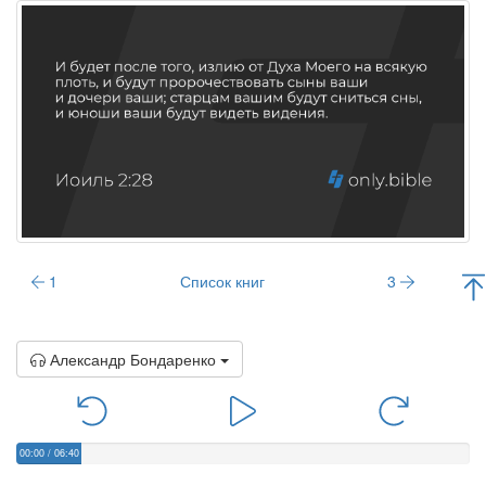
1
Список книг
3
Александр Бондаренко
00:00
/
06:40