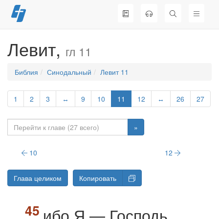
Перейти
к
содержимому
Левит,
гл 11
Библия
Синодальный
Левит 11
1
2
3
↔
9
10
11
12
↔
26
27
»
10
12
Глава целиком
Копировать
ибо Я — Господь,