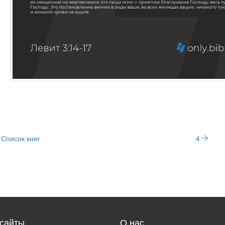
Список книг
4
сайты
О нас