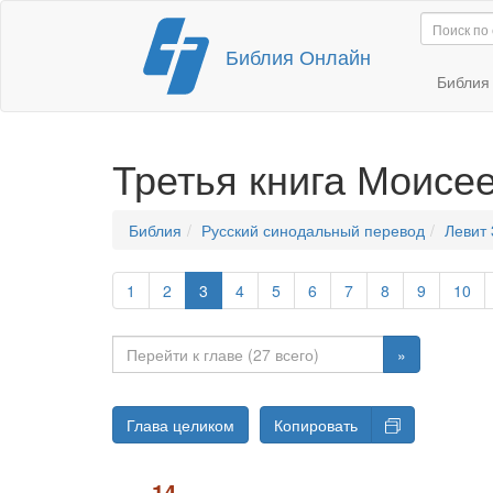
Перейти
Библия Онлайн
к
содержимому
Библи
Третья книга Моисее
Библия
Русский синодальный перевод
Левит 
1
2
3
4
5
6
7
8
9
10
»
Глава целиком
Копировать