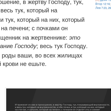
ошение, в жертву Господу, тук,
Втор 12:16
весь тук, который на
Лев 7:23
,
2
 и тук, который на них, который
 на печени; с почками он
ященник на жертвеннике:
это
хание
; весь тук Господу.
Господу
в роды ваши, во всех жилищах
й крови не ешьте.