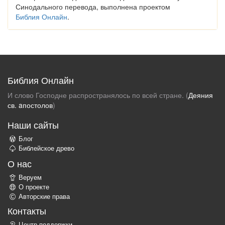
Синодального перевода, выполнена проектом
Библия Онлайн
.
Библия Онлайн
И слово Господне распространялось по всей стране. (
Деяния
св. aпостолов
)
Наши сайты
Блог
Библейское древо
О нас
Веруем
О проекте
Авторские права
Контакты
Центр поддержки