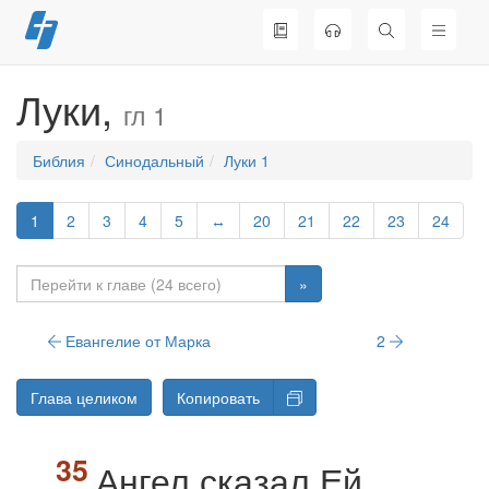
Перейти
к
содержимому
Луки,
гл 1
Библия
Синодальный
Луки 1
1
2
3
4
5
↔
20
21
22
23
24
»
Евангелие от Марка
2
Глава целиком
Копировать
Ангел сказал Ей