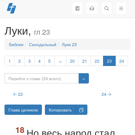
Перейти
к
содержимому
Луки,
гл 23
Библия
Синодальный
Луки 23
1
2
3
4
5
↔
20
21
22
23
24
»
22
24
Глава целиком
Копировать
Но весь народ стал