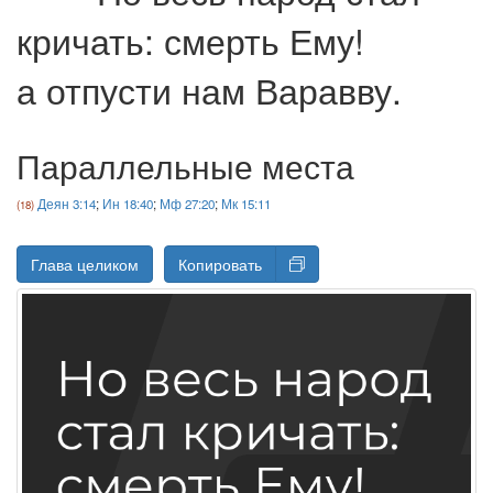
кричать: смерть Ему!
а отпусти нам Варавву.
Параллельные места
Деян 3:14
;
Ин 18:40
;
Мф 27:20
;
Мк 15:11
Глава целиком
Копировать