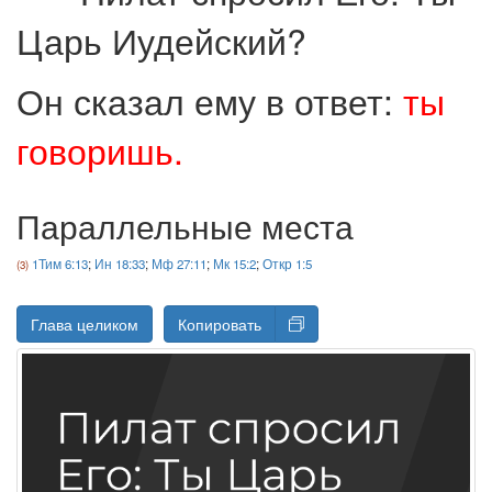
Царь Иудейский?
Он сказал ему в ответ:
ты
говоришь.
Параллельные места
1Тим 6:13
;
Ин 18:33
;
Мф 27:11
;
Мк 15:2
;
Откр 1:5
Глава целиком
Копировать