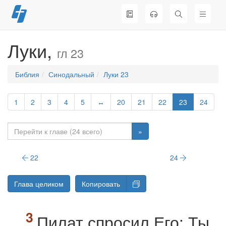
Перейти
к
содержимому
Луки,
гл 23
Библия
Синодальный
Луки 23
1
2
3
4
5
↔
20
21
22
23
24
»
22
24
Глава целиком
Копировать
Пилат спросил Его: Ты