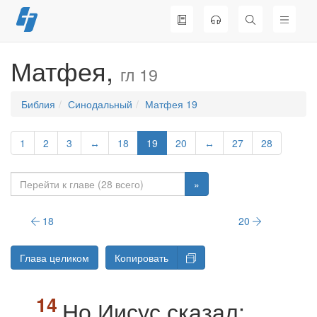
Перейти
к
содержимому
Матфея,
гл 19
Библия
Синодальный
Матфея 19
1
2
3
↔
18
19
20
↔
27
28
»
18
20
Глава целиком
Копировать
Но Иисус сказал: