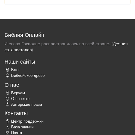
Библия Онлайн
И слово Господне распространялось по всей стране. (
Деяния
св. aпостолов
)
Наши сайты
Блог
Библейское древо
О нас
Веруем
О проекте
Авторские права
Контакты
Центр поддержки
База знаний
Почта