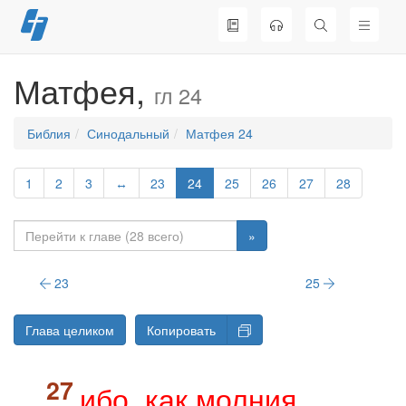
Перейти
к
содержимому
Матфея,
гл 24
Библия
Синодальный
Матфея 24
1
2
3
↔
23
24
25
26
27
28
»
23
25
Глава целиком
Копировать
ибо, как молния