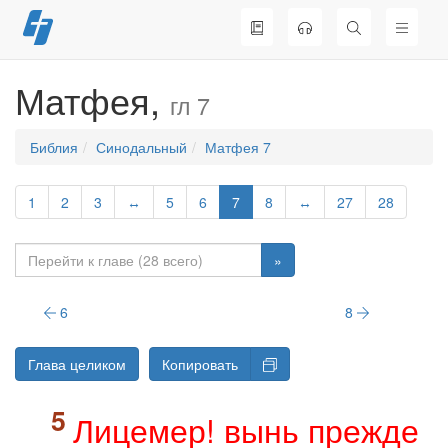
Перейти
к
содержимому
Матфея,
гл 7
Библия
Синодальный
Матфея 7
1
2
3
↔
5
6
7
8
↔
27
28
»
6
8
Глава целиком
Копировать
Лицемер! вынь прежде