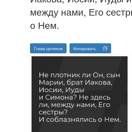
между нами, Его сест
о Нем.
Глава целиком
Копировать