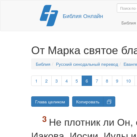
Перейти
Библия Онлайн
к
содержимому
Библи
От Марка святое бл
Библия
Русский синодальный перевод
Еванге
1
2
3
4
5
6
7
8
9
10
Глава целиком
Копировать
Не плотник ли Он,
Иакова, Иосии, Иуды и