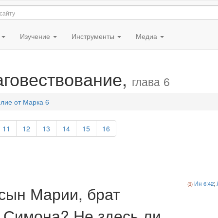
я
Изучение
Инструменты
Медиа
аговествование,
глава 6
лие от Марка 6
11
12
13
14
15
16
Ин 6:42
;
 сын Марии, брат
 Симона? Не здесь ли,