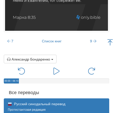
7
Список книг
9
Александр Бондаренко
00:00
/
06:10
Все переводы
Русский синодальный перевод
Протестантская редакция