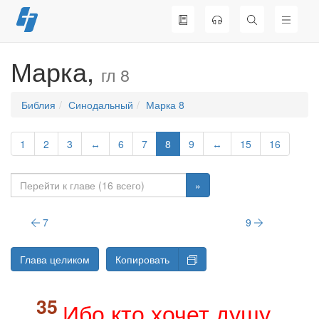
Перейти
к
содержимому
Марка,
гл 8
Библия
Синодальный
Марка 8
1
2
3
↔
6
7
8
9
↔
15
16
»
7
9
Глава целиком
Копировать
Ибо кто хочет душу