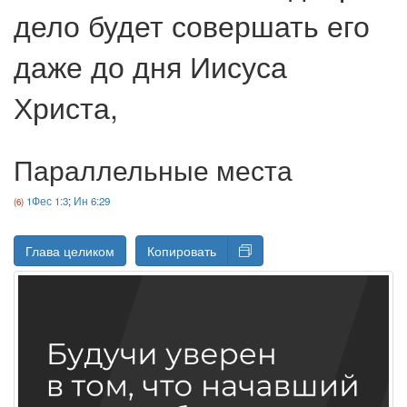
дело будет совершать его
даже до дня Иисуса
Христа,
Параллельные места
1Фес 1:3
;
Ин 6:29
Глава целиком
Копировать