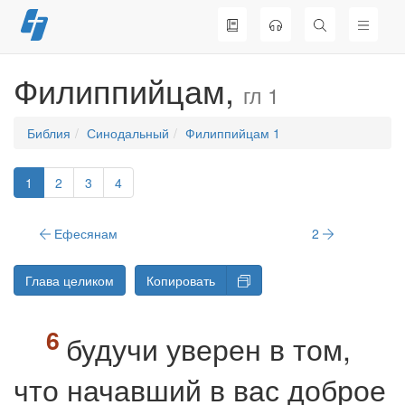
Перейти
к
содержимому
Филиппийцам,
гл 1
Библия
Синодальный
Филиппийцам 1
1
2
3
4
Ефесянам
2
Глава целиком
Копировать
будучи уверен в том,
что начавший в вас доброе