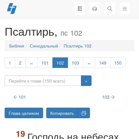
Перейти
к
содержимому
Псалтирь,
пс 102
Библия
Синодальный
Псалтирь 102
1
2
↔
101
102
103
↔
149
150
»
101
103
Глава целиком
Копировать
Господь на небесах