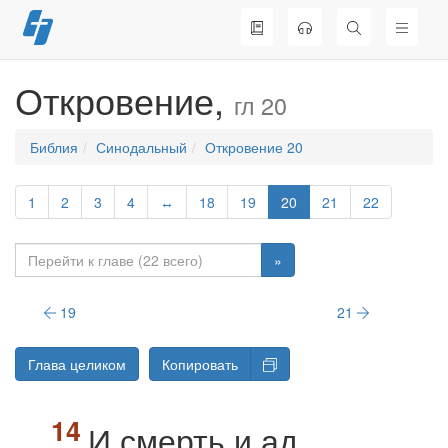
Перейти
к
содержимому
Откровение,
гл 20
Библия
Синодальный
Откровение 20
1
2
3
4
↔
18
19
20
21
22
»
19
21
Глава целиком
Копировать
И смерть и ад