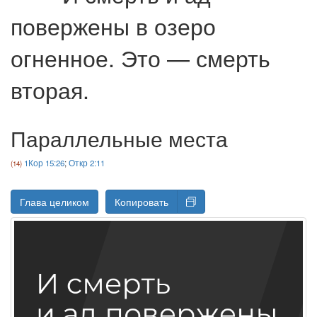
повержены в озеро
огненное. Это — смерть
вторая.
Параллельные места
1Кор 15:26
;
Откр 2:11
Глава целиком
Копировать