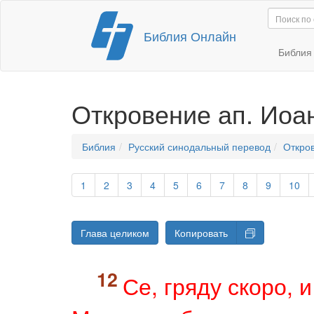
Перейти
Библия Онлайн
к
содержимому
Библи
Откровение ап. Иоа
Библия
Русский синодальный перевод
Откро
1
2
3
4
5
6
7
8
9
10
Глава целиком
Копировать
Се, гряду скоро, 