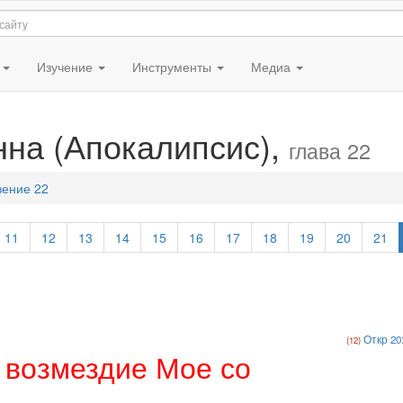
я
Изучение
Инструменты
Медиа
нна (Апокалипсис),
глава 22
вение 22
11
12
13
14
15
16
17
18
19
20
21
Откр 20
и возмездие Мое со