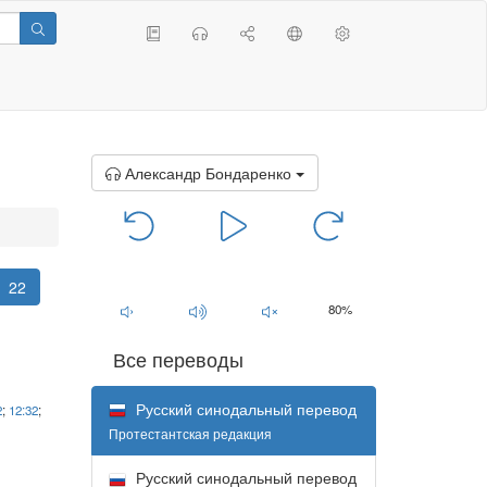
Александр Бондаренко
00:00
/
00:00
22
80%
Все переводы
Русский синодальный перевод
2
;
12:32
;
Протестантская редакция
Русский синодальный перевод