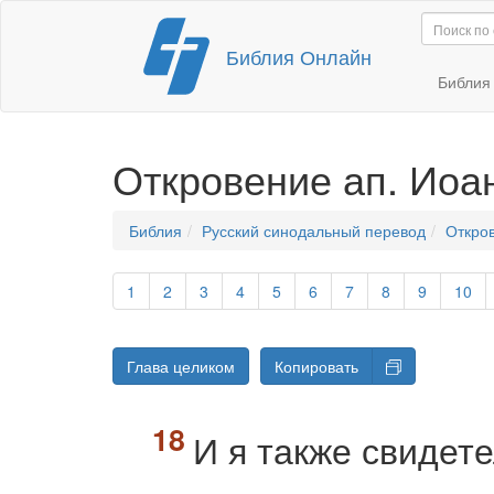
Перейти
Библия Онлайн
к
содержимому
Библи
Откровение ап. Иоа
Библия
Русский синодальный перевод
Откро
1
2
3
4
5
6
7
8
9
10
Глава целиком
Копировать
И я также свидет