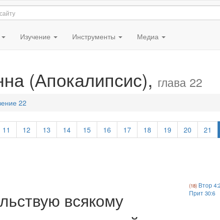
я
Изучение
Инструменты
Медиа
нна (Апокалипсис),
глава 22
вение 22
11
12
13
14
15
16
17
18
19
20
21
Втор 4:
ельствую всякому
Прит 30:6