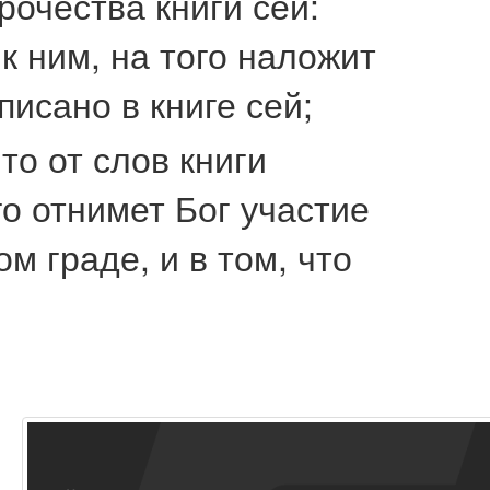
очества книги сей:
к ним, на того наложит
писано в книге сей;
то от слов книги
го отнимет Бог участие
ом граде, и в том, что