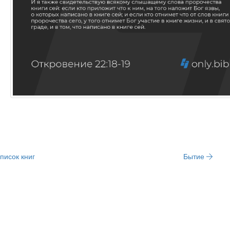
писок книг
Бытие