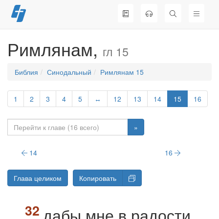
Перейти
к
содержимому
Римлянам,
гл 15
Библия
Синодальный
Римлянам 15
1
2
3
4
5
↔
12
13
14
15
16
»
14
16
Глава целиком
Копировать
дабы мне в радости,