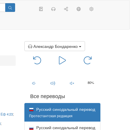
Александр Бондаренко
00:00
/
00:00
80%
Все переводы
Русский синодальный перевод
;
Еф 4:23
;
Протестантская редакция
4
;
Русский синодальный перевод