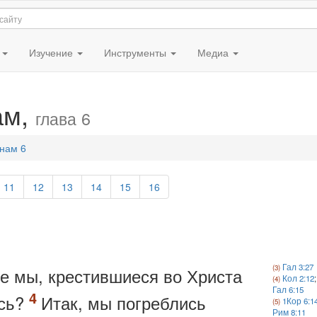
я
Изучение
Инструменты
Медиа
ам,
глава 6
нам 6
11
12
13
14
15
16
Гал 3:27
се мы, крестившиеся во Христа
Кол 2:12
Гал 6:15
ись?
Итак, мы погреблись
1Кор 6:1
Рим 8:11