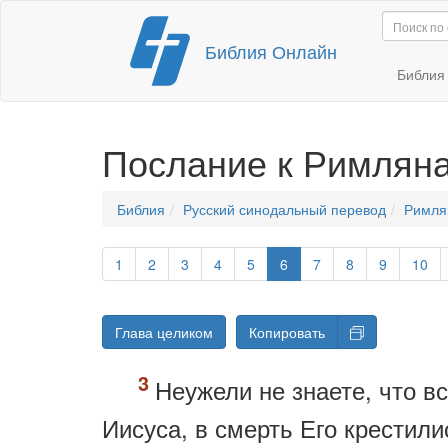
Перейти
Библия Онлайн
к
содержимому
Библи
Послание к Римлян
Библия
Русский синодальный перевод
Римля
1
2
3
4
5
6
7
8
9
10
Глава целиком
Копировать
Неужели не знаете, что в
Иисуса, в смерть Его крестил