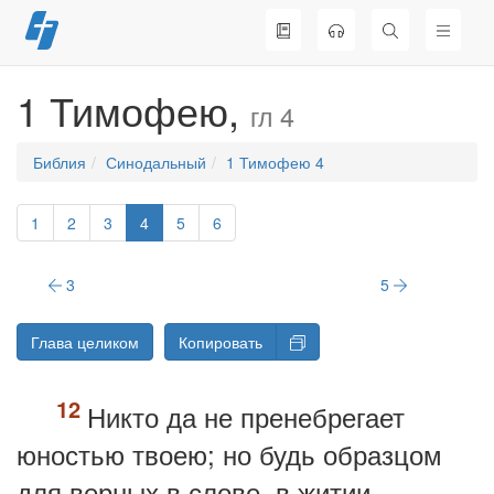
Перейти
к
содержимому
1 Тимофею,
гл 4
Библия
Синодальный
1 Тимофею 4
1
2
3
4
5
6
3
5
Глава целиком
Копировать
Никто да не пренебрегает
юностью твоею; но будь образцом
для верных в слове, в житии,