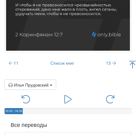
11
Список книг
13
Илья Прудовский
00:00
/
04:26
Все переводы