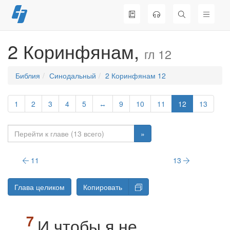
Перейти
к
содержимому
2 Коринфянам,
гл 12
Библия
Синодальный
2 Коринфянам 12
1
2
3
4
5
↔
9
10
11
12
13
»
11
13
Глава целиком
Копировать
И чтобы я не