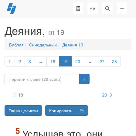
Перейти
к
содержимому
Деяния,
гл 19
Библия
Синодальный
Деяния 19
1
2
3
↔
18
19
20
↔
27
28
»
18
20
Глава целиком
Копировать
Услышав это, они