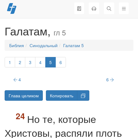
Перейти
к
содержимому
Галатам,
гл 5
Библия
Синодальный
Галатам 5
1
2
3
4
5
6
4
6
Глава целиком
Копировать
Но те, которые
Христовы, распяли плоть