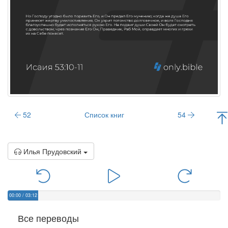
52
Список книг
54
Илья Прудовский
00:00
/
03:12
Все переводы