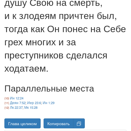
душу Свою на смерть,
и к злодеям причтен был,
тогда как Он понес на Себе
грех многих и за
преступников сделался
ходатаем.
Параллельные места
Ин 12:24
Деян 7:52
;
Иер 23:6
;
Ин 1:29
Лк 22:37
;
Мк 15:28
Глава целиком
Копировать