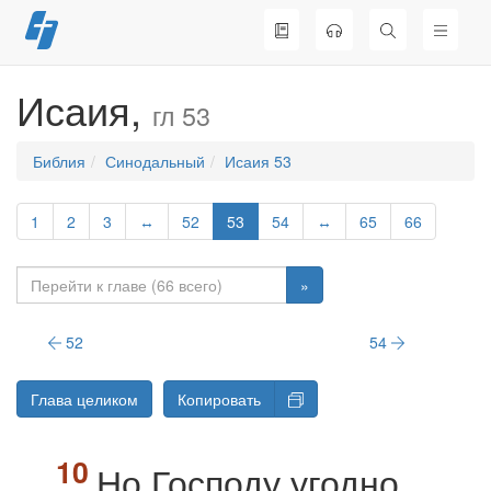
Перейти
к
содержимому
Исаия,
гл 53
Библия
Синодальный
Исаия 53
1
2
3
↔
52
53
54
↔
65
66
»
52
54
Глава целиком
Копировать
Но Господу угодно