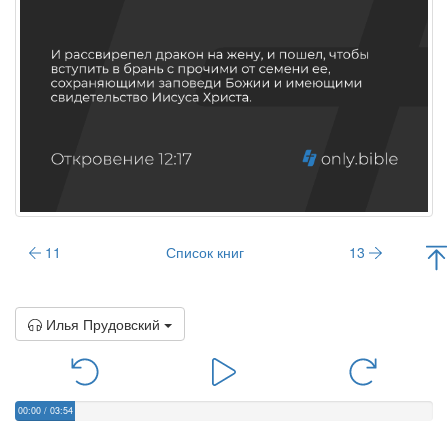
11
Список книг
13
Илья Прудовский
00:00
/
03:54