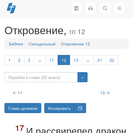
Перейти
к
содержимому
Откровение,
гл 12
Библия
Синодальный
Откровение 12
1
2
3
↔
11
12
13
↔
21
22
»
11
13
Глава целиком
Копировать
И рассвирепел дракон