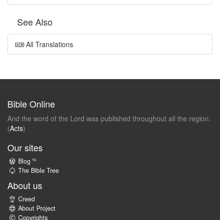
See Also
All Translations
Bible Online
And the word of the Lord was published throughout all the region.
(
Acts
)
Our sites
ru
Blog
The Bible Tree
About us
Creed
About Project
Copyrights