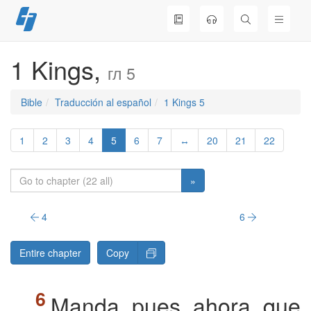
Skip
to
content
1 Kings,
гл 5
Bible
Traducción al español
1 Kings 5
1
2
3
4
5
6
7
↔
20
21
22
»
4
6
Entire chapter
Copy
Manda, pues, ahora, que