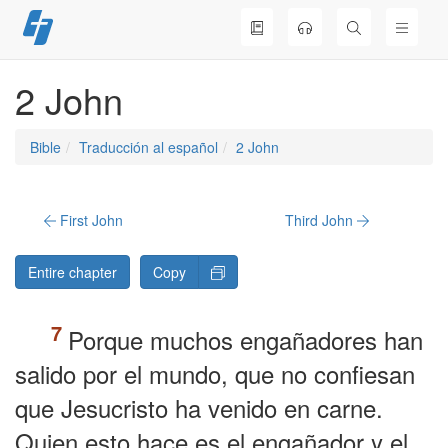
Skip
to
content
2 John
Bible
Traducción al español
2 John
First John
Third John
Entire chapter
Copy
Porque muchos engañadores han
salido por el mundo, que no confiesan
que Jesucristo ha venido en carne.
Quien esto hace es el engañador y el