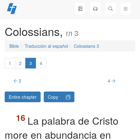
Skip
to
content
Colossians,
гл 3
Bible
Traducción al español
Colossians 3
1
2
3
4
2
4
Entire chapter
Copy
La palabra de Cristo
more en abundancia en