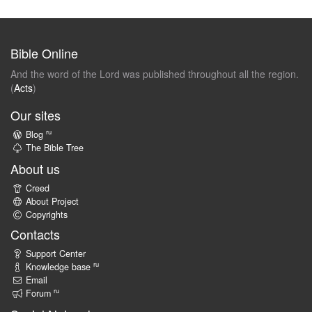
Bible Online
And the word of the Lord was published throughout all the region.
(
Acts
)
Our sites
ru
Blog
The Bible Tree
About us
Creed
About Project
Copyrights
Contacts
Support Center
ru
Knowledge base
Email
ru
Forum