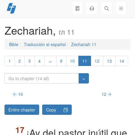
Skip
to
content
Zechariah,
гл 11
Bible
Traducción al español
Zechariah 11
1
2
3
4
↔
9
10
11
12
13
14
»
10
12
Entire chapter
Copy
¡Ay del pastor inútil que