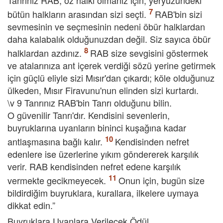
Tanrınız RAB, öz halkı olmanız için, yeryüzündeki
bütün halkların arasından sizi seçti.
RAB'bin sizi
sevmesinin ve seçmesinin nedeni öbür halklardan
daha kalabalık olduğunuzdan değil. Siz sayıca öbür
halklardan azdınız.
RAB size sevgisini göstermek
ve atalarınıza ant içerek verdiği sözü yerine getirmek
için güçlü eliyle sizi Mısır'dan çıkardı; köle olduğunuz
ülkeden, Mısır Firavunu'nun elinden sizi kurtardı.
\v 9 Tanrınız RAB'bin Tanrı olduğunu bilin.
O güvenilir Tanrı'dır. Kendisini sevenlerin,
buyruklarına uyanların bininci kuşağına kadar
antlaşmasına bağlı kalır.
Kendisinden nefret
edenlere ise üzerlerine yıkım göndererek karşılık
verir. RAB kendisinden nefret edene karşılık
vermekte gecikmeyecek.
Onun için, bugün size
bildirdiğim buyruklara, kurallara, ilkelere uymaya
dikkat edin.”
Buyruklara Uyanlara Verilecek Ödül