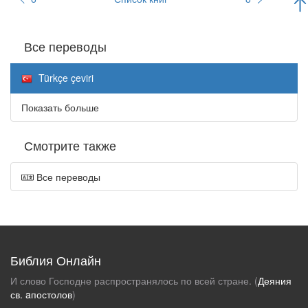
Все переводы
Türkçe çeviri
Показать больше
Смотрите также
Все переводы
Библия Онлайн
И слово Господне распространялось по всей стране. (
Деяния
св. aпостолов
)