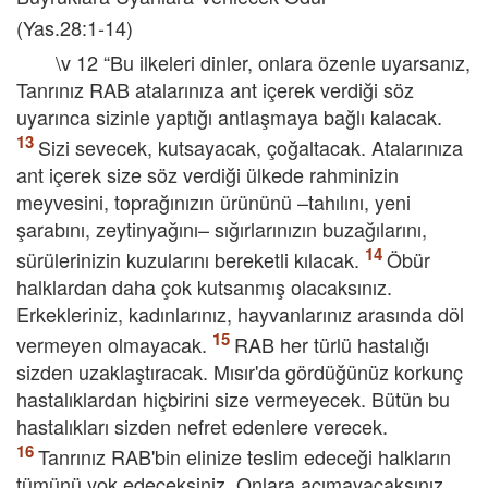
(Yas.28:1-14)
\v 12 “Bu ilkeleri dinler, onlara özenle uyarsanız,
Tanrınız RAB atalarınıza ant içerek verdiği söz
uyarınca sizinle yaptığı antlaşmaya bağlı kalacak.
Sizi sevecek, kutsayacak, çoğaltacak. Atalarınıza
ant içerek size söz verdiği ülkede rahminizin
meyvesini, toprağınızın ürününü –tahılını, yeni
şarabını, zeytinyağını– sığırlarınızın buzağılarını,
sürülerinizin kuzularını bereketli kılacak.
Öbür
halklardan daha çok kutsanmış olacaksınız.
Erkekleriniz, kadınlarınız, hayvanlarınız arasında döl
vermeyen olmayacak.
RAB her türlü hastalığı
sizden uzaklaştıracak. Mısır'da gördüğünüz korkunç
hastalıklardan hiçbirini size vermeyecek. Bütün bu
hastalıkları sizden nefret edenlere verecek.
Tanrınız RAB'bin elinize teslim edeceği halkların
tümünü yok edeceksiniz. Onlara acımayacaksınız.