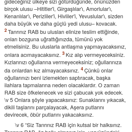
gideceğiniz ülkeye sizi götürdüğünde, önünüzden
birçok ulusu –Hititler'i, Girgaşlılar'ı, Amorlular'ı,
Kenanlılar'ı, Perizliler'i, Hivliler'i, Yevuslular'ı, sizden
daha büyük ve daha güçlü yedi ulusu– kovacak.
Tanrınız RAB bu ulusları elinize teslim ettiğinde,
onları bozguna uğrattığınızda, tümünü yok
etmelisiniz. Bu uluslarla antlaşma yapmayacaksınız,
onlara acımayacaksınız.
Kız alıp vermeyeceksiniz.
Kızlarınızı oğullarına vermeyeceksiniz; oğullarınıza
da onlardan kız almayacaksınız.
Çünkü onlar
oğullarınızı beni izlemekten saptıracak, başka
ilahlara tapmalarına neden olacaklardır. O zaman
RAB size öfkelenecek ve sizi çabucak yok edecek.
\v 5 Onlara şöyle yapacaksınız: Sunaklarını yıkacak,
dikili taşlarını parçalayacak, Aşera putlarını
devirecek, öbür putlarını yakacaksınız.
\v 6 “Siz Tanrınız RAB için kutsal bir halksınız.