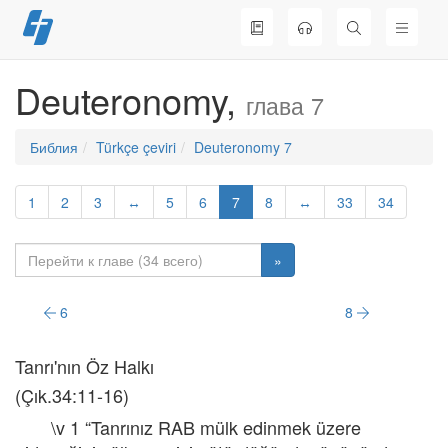
Перейти
к
содержимому
Deuteronomy,
глава 7
Библия
Türkçe çeviri
Deuteronomy 7
1
2
3
↔
5
6
7
8
↔
33
34
»
6
8
Tanrı'nın Öz Halkı
(Çık.34:11-16)
\v 1 “Tanrınız RAB mülk edinmek üzere