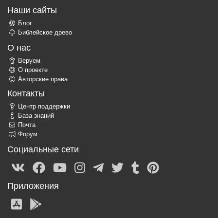
Наши сайты
Блог
Библейское древо
О нас
Веруем
О проекте
Авторские права
Контакты
Центр поддержки
База знаний
Почта
Форум
Социальные сети
Приложения