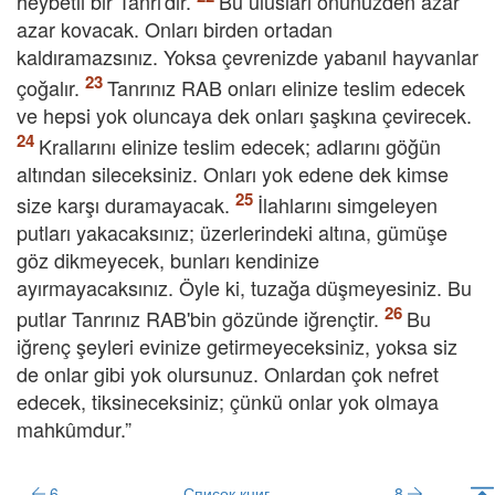
heybetli bir Tanrı'dır.
Bu ulusları önünüzden azar
azar kovacak. Onları birden ortadan
kaldıramazsınız. Yoksa çevrenizde yabanıl hayvanlar
çoğalır.
Tanrınız RAB onları elinize teslim edecek
ve hepsi yok oluncaya dek onları şaşkına çevirecek.
Krallarını elinize teslim edecek; adlarını göğün
altından sileceksiniz. Onları yok edene dek kimse
size karşı duramayacak.
İlahlarını simgeleyen
putları yakacaksınız; üzerlerindeki altına, gümüşe
göz dikmeyecek, bunları kendinize
ayırmayacaksınız. Öyle ki, tuzağa düşmeyesiniz. Bu
putlar Tanrınız RAB'bin gözünde iğrençtir.
Bu
iğrenç şeyleri evinize getirmeyeceksiniz, yoksa siz
de onlar gibi yok olursunuz. Onlardan çok nefret
edecek, tiksineceksiniz; çünkü onlar yok olmaya
mahkûmdur.”
6
Список книг
8