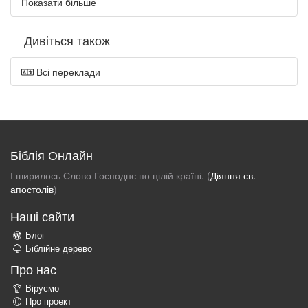
Показати більше
Дивіться також
Всі переклади
Біблія Онлайн
І ширилось Слово Господнє по цілій країні. (
Діяння св.
апостолів
)
Наші сайти
Блог
Біблійне дерево
Про нас
Віруємо
Про проект