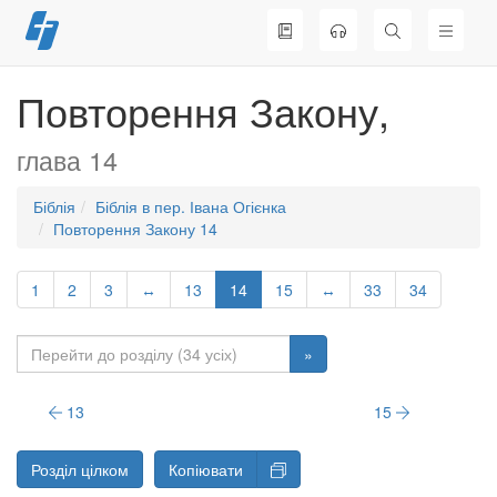
Перейти
до
вмісту
Повторення Закону,
глава 14
Біблія
Біблія в пер. Івана Огієнка
Повторення Закону 14
1
2
3
↔
13
14
15
↔
33
34
»
13
15
Розділ цілком
Копіювати