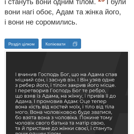
і стануть вони одним тілом.
І були
вони нагі обоє, Адам та жінка його,
і вони не соромились.
Розділ цілком
Копіювати