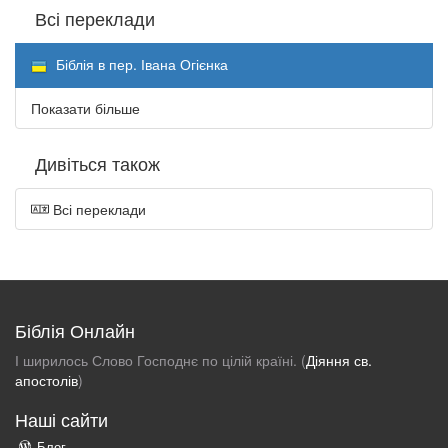
Всі переклади
Біблія в пер. Івана Огієнка
Показати більше
Дивіться також
Всі переклади
Біблія Онлайн
І ширилось Слово Господнє по цілій країні. (
Діяння св.
апостолів
)
Наші сайти
Блог