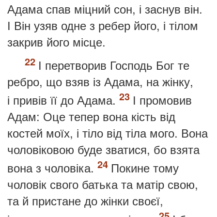
Адама спав міцний сон, і заснув він.
І Він узяв одне з ребер його, і тілом
закрив його місце.
І перетворив Господь Бог те
ребро, що взяв із Адама, на жінку,
і привів її до Адама.
І промовив
Адам: Оце тепер вона кість від
костей моїх, і тіло від тіла мого. Вона
чоловіковою буде зватися, бо взята
вона з чоловіка.
Покине тому
чоловік свого батька та матір свою,
та й пристане до жінки своєї,