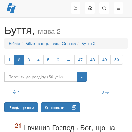
Перейти
до
вмісту
Буття,
глава 2
Біблія
Біблія в пер. Івана Огієнка
Буття 2
1
2
3
4
5
6
↔
47
48
49
50
»
1
3
Розділ цілком
Копіювати
І вчинив Господь Бог, що на