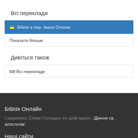
Всі переклади
Біблія в пер. Івана Огієнка
Показати більше
Дивіться також
Всі переклади
Біблія Онлайн
І ширилось Слово Господнє по цілій країні. (
Діяння св.
апостолів
)
Наші сайти