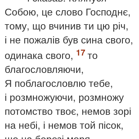
Собою, це слово Господнє,
тому, що вчинив ти цю річ,
і не пожалів був сина свого,
одинака свого,
то
благословляючи,
Я поблагословлю тебе,
і розмножуючи, розмножу
потомство твоє, немов зорі
на небі, і немов той пісок,
що на березі моря.