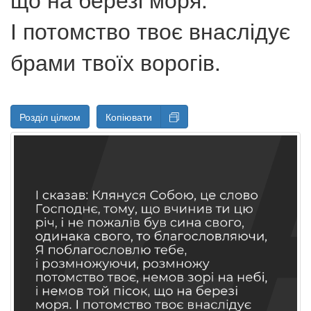
І потомство твоє внаслідує
брами твоїх ворогів.
Розділ цілком
Копіювати