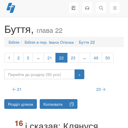
Перейти
до
вмісту
Буття,
глава 22
Біблія
Біблія в пер. Івана Огієнка
Буття 22
1
2
3
↔
21
22
23
↔
49
50
»
21
23
Розділ цілком
Копіювати
і сказав: Клянуся