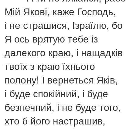
Мій Якові, каже Господь,
і не страшися, Ізраїлю, бо
Я ось врятую тебе із
далекого краю, і нащадків
твоїх з краю їхнього
полону! І вернеться Яків,
і буде спокійний, і буде
безпечний, і не буде того,
хто б його настрашив,