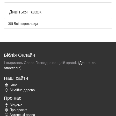
Дивіться також
Всі переклади
Біблія Онлайн
І ширилось Слово Господнє по цілій країні. (
Діяння св.
апостолів
)
Наші сайти
Блог
Біблійне дерево
Про нас
Віруємо
Про проект
Авторські права