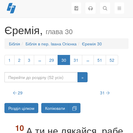
Перейти
до
вмісту
Єремія,
глава 30
Біблія
Біблія в пер. Івана Огієнка
Єремія 30
1
2
3
↔
29
30
31
↔
51
52
»
29
31
Розділ цілком
Копіювати
А ти не лякайся, рабе